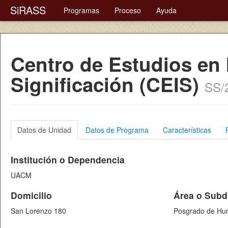
SiRASS
Programas
Proceso
Ayuda
Centro de Estudios en 
Significación (CEIS)
SS/
Datos de Unidad
Datos de Programa
Características
Institución o Dependencia
UACM
Domicilio
Área o Subd
San Lorenzo 180
Posgrado de Hum