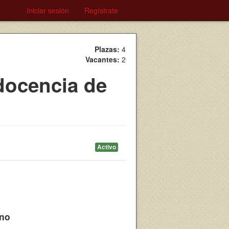
Iniciar sesión
Regístrate
Plazas:
4
Vacantes:
2
 docencia de
Activo
ono