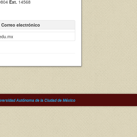
9804
Ext.
14568
Correo electrónico
edu.mx
versidad Autónoma de la Ciudad de México