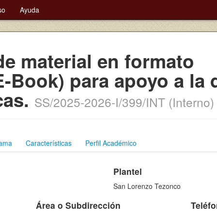
so
Ayuda
de material en formato
E-Book) para apoyo a la
cas.
SS/2025-2026-I/399/INT (Interno)
rama
Características
Perfil Académico
Plantel
San Lorenzo Tezonco
Área o Subdirección
Teléf