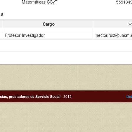
Matemáticas CCyT
555134
ma
Cargo
Profesor-Investigador
hector.ruiz@uacm.
ías, prestadores de Servicio Social
- 2012
Uni