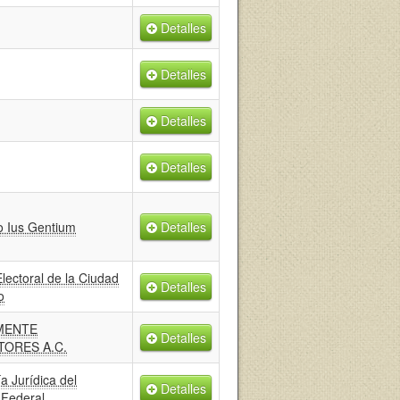
Detalles
Detalles
Detalles
Detalles
 Ius Gentium
Detalles
 Electoral de la Ciudad
Detalles
o
MENTE
Detalles
ORES A.C.
a Jurídica del
Detalles
 Federal