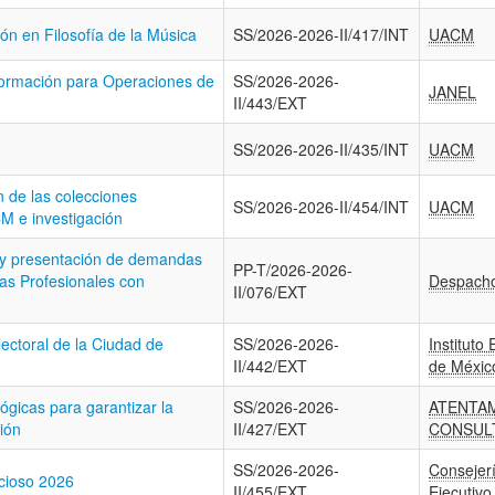
ón en Filosofía de la Música
SS/2026-2026-II/417/INT
UACM
formación para Operaciones de
SS/2026-2026-
JANEL
II/443/EXT
SS/2026-2026-II/435/INT
UACM
 de las colecciones
SS/2026-2026-II/454/INT
UACM
M e investigación
n y presentación de demandas
PP-T/2026-2026-
cas Profesionales con
Despacho
II/076/EXT
lectoral de la Ciudad de
SS/2026-2026-
Instituto
II/442/EXT
de Méxic
ógicas para garantizar la
SS/2026-2026-
ATENTA
ión
II/427/EXT
CONSULT
SS/2026-2026-
Consejerí
ncioso 2026
II/455/EXT
Ejecutivo