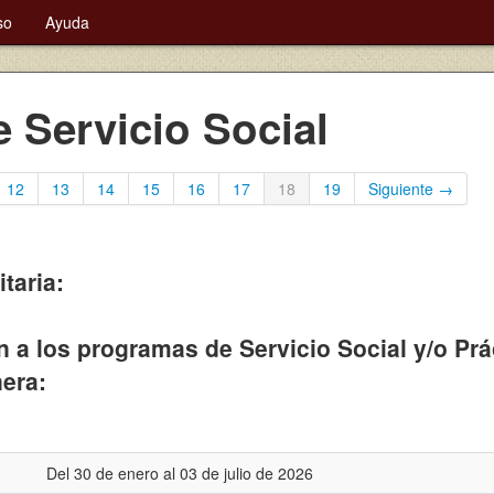
so
Ayuda
 Servicio Social
12
13
14
15
16
17
18
19
Siguiente →
taria:
n a los programas de Servicio Social y/o Pr
nera:
Del 30 de enero al 03 de julio de 2026