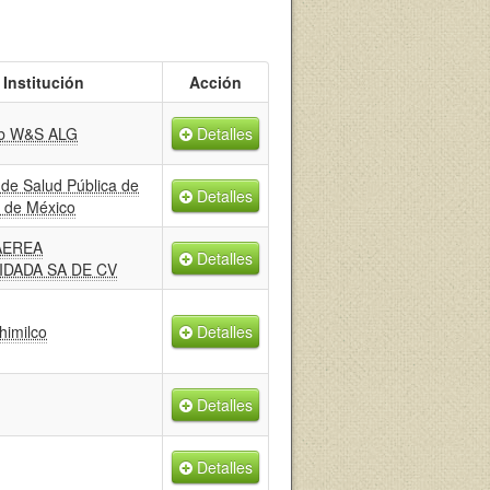
Institución
Acción
ub W&S ALG
Detalles
 de Salud Pública de
Detalles
d de México
AEREA
Detalles
DADA SA DE CV
imilco
Detalles
Detalles
Detalles