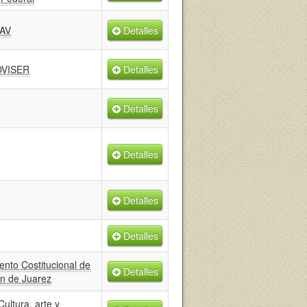
AV
Detalles
DVISER
Detalles
Detalles
Detalles
Detalles
Detalles
nto Costitucional de
Detalles
n de Juarez
Cultura, arte y