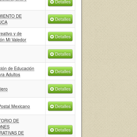
Detalles
MIENTO DE
Detalles
UCA
eativo y de
Detalles
ón Mi Valedor
Detalles
ción de Educación
Detalles
ra Adultos
iero
Detalles
Postal Mexicano
Detalles
TORIO DE
ONES
Detalles
RATIVAS DE