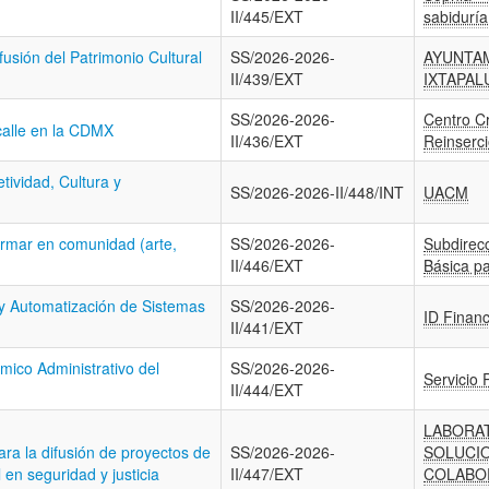
II/445/EXT
sabiduría
usión del Patrimonio Cultural
SS/2026-2026-
AYUNTA
II/439/EXT
IXTAPAL
SS/2026-2026-
Centro Cr
 calle en la CDMX
II/436/EXT
Reinserci
tividad, Cultura y
SS/2026-2026-II/448/INT
UACM
rmar en comunidad (arte,
SS/2026-2026-
Subdirec
II/446/EXT
Básica pa
y Automatización de Sistemas
SS/2026-2026-
ID Financ
II/441/EXT
ómico Administrativo del
SS/2026-2026-
Servicio 
II/444/EXT
LABORA
ara la difusión de proyectos de
SS/2026-2026-
SOLUCI
 en seguridad y justicia
II/447/EXT
COLABO