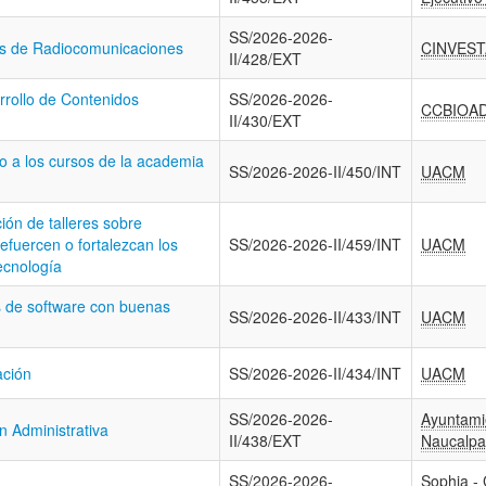
SS/2026-2026-
as de Radiocomunicaciones
CINVEST
II/428/EXT
rollo de Contenidos
SS/2026-2026-
CCBIOA
II/430/EXT
o a los cursos de la academia
SS/2026-2026-II/450/INT
UACM
ión de talleres sobre
refuercen o fortalezcan los
SS/2026-2026-II/459/INT
UACM
tecnología
s de software con buenas
SS/2026-2026-II/433/INT
UACM
ación
SS/2026-2026-II/434/INT
UACM
SS/2026-2026-
Ayuntamie
ón Administrativa
II/438/EXT
Naucalpa
SS/2026-2026-
Sophia - 