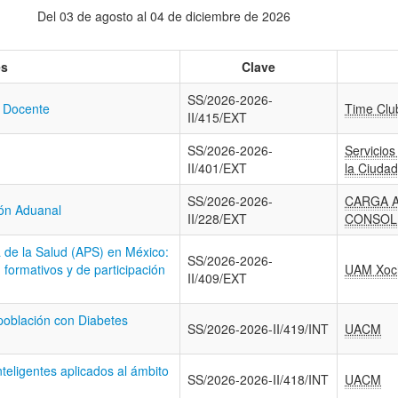
Del 03 de agosto al 04 de diciembre de 2026
es
Clave
SS/2026-2026-
y Docente
Time Cl
II/415/EXT
SS/2026-2026-
Servicios
II/401/EXT
la Ciuda
SS/2026-2026-
CARGA 
ión Aduanal
II/228/EXT
CONSOLI
 de la Salud (APS) en México:
SS/2026-2026-
 formativos y de participación
UAM Xoch
II/409/EXT
 población con Diabetes
SS/2026-2026-II/419/INT
UACM
teligentes aplicados al ámbito
SS/2026-2026-II/418/INT
UACM