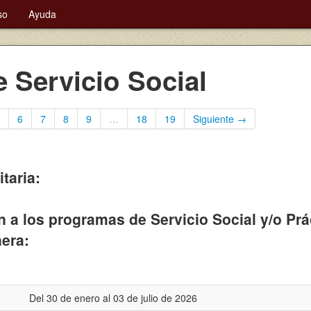
so
Ayuda
 Servicio Social
6
7
8
9
…
18
19
Siguiente →
taria:
n a los programas de Servicio Social y/o Pr
nera:
Del 30 de enero al 03 de julio de 2026