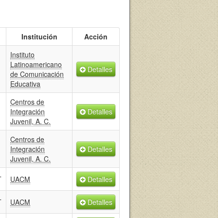
Institución
Acción
Instituto
Latinoamericano
Detalles
de Comunicación
Educativa
Centros de
Integración
Detalles
Juvenil, A. C.
Centros de
Integración
Detalles
Juvenil, A. C.
T
UACM
Detalles
T
UACM
Detalles