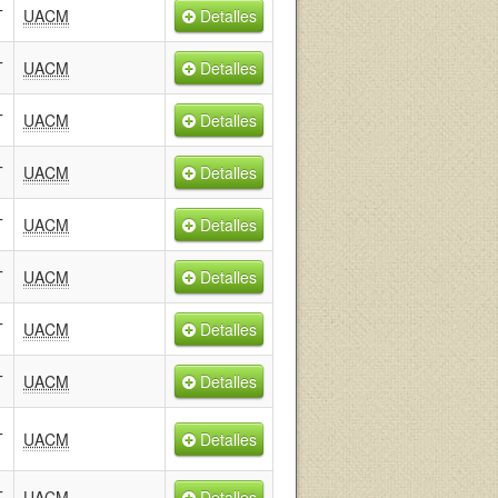
T
UACM
Detalles
T
UACM
Detalles
T
UACM
Detalles
T
UACM
Detalles
T
UACM
Detalles
T
UACM
Detalles
T
UACM
Detalles
T
UACM
Detalles
T
UACM
Detalles
T
UACM
Detalles