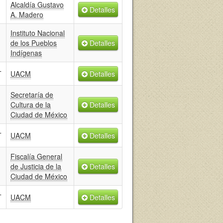
Alcaldía Gustavo
Detalles
A. Madero
Instituto Nacional
de los Pueblos
Detalles
Indígenas
T
UACM
Detalles
Secretaría de
Cultura de la
Detalles
Ciudad de México
T
UACM
Detalles
Fiscalía General
de Justicia de la
Detalles
Ciudad de México
T
UACM
Detalles