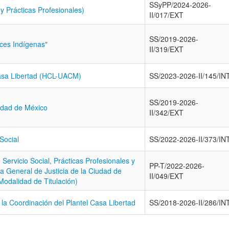
SSyPP/2024-2026-
 y Prácticas Profesionales)
II/017/EXT
SS/2019-2026-
íces Indígenas"
II/319/EXT
Casa Libertad (HCL-UACM)
SS/2023-2026-II/145/IN
SS/2019-2026-
iudad de México
II/342/EXT
Social
SS/2022-2026-II/373/IN
Servicio Social, Prácticas Profesionales y
PP-T/2022-2026-
a General de Justicia de la Ciudad de
II/049/EXT
Modalidad de Titulación)
la Coordinación del Plantel Casa Libertad
SS/2018-2026-II/286/IN